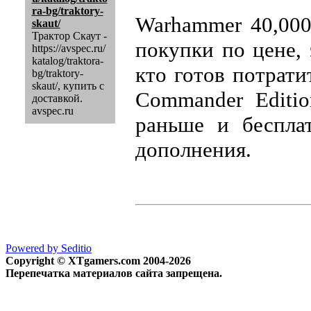
ra-bg/traktory-
Warhammer 40,000
skaut/
Трактор Скаут -
покупки по цене,
https://avspec.ru/
katalog/traktora-
кто готов потрат
bg/traktory-
skaut/
, купить с
Commander Editio
доставкой.
avspec.ru
раньше и беспла
дополнения.
Powered by Seditio
Copyright © XTgamers.com 2004-2026
Перепечатка материалов сайта запрещена.