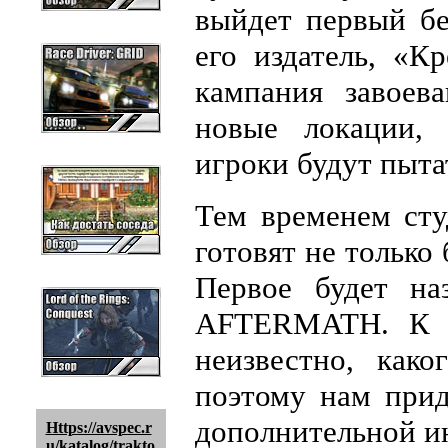
выйдет первый бе
его издатель, «К
кампания завоев
новые локации,
игроки будут пытат
Тем временем сту
готовят не только
Первое будет на
AFTERMATH. К с
неизвестно, как
поэтому нам прид
дополнительной и
Https://avspec.r
u/katalog/trakto