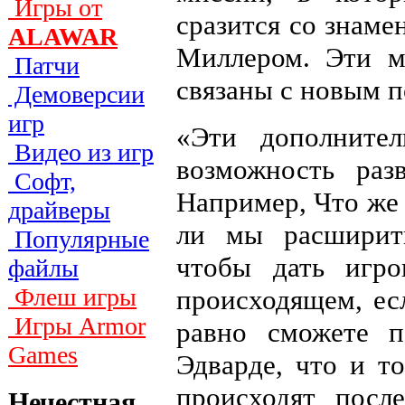
Игры от
сразится со знам
ALAWAR
Миллером. Эти м
Патчи
связаны с новым 
Демоверсии
игр
«Эти дополните
Видео из игр
возможность ра
Софт,
Например, Что же
драйверы
ли мы расширит
Популярные
чтобы дать игро
файлы
Флеш игры
происходящем, ес
Игры Armor
равно сможете 
Games
Эдварде, что и т
происходят посл
Нечестная