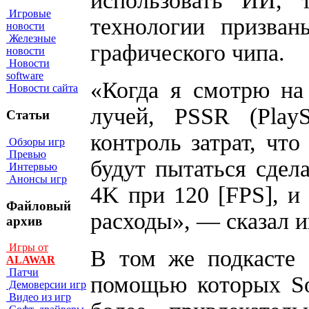
использовать ИИ, 
Игровые
технологии призван
новости
Железные
графического чипа.
новости
Новости
software
«Когда я смотрю на
Новости сайта
лучей, PSSR (PlaySt
Статьи
контроль затрат, что
Обзоры игр
Превью
будут пытаться сдел
Интервью
Анонсы игр
4K при 120 [FPS], и
Файловый
расходы», — сказал и
архив
Игры от
В том же подкасте 
ALAWAR
Патчи
помощью которых Son
Демоверсии игр
Видео из игр