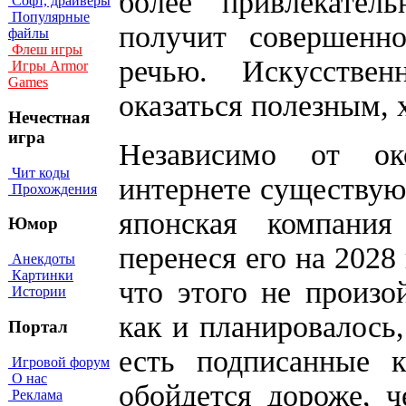
более привлекател
Софт, драйверы
Популярные
получит совершенн
файлы
Флеш игры
речью. Искусстве
Игры Armor
Games
оказаться полезным, 
Нечестная
игра
Независимо от ок
Чит коды
интернете существуют
Прохождения
японская компания
Юмор
перенеся его на 2028
Анекдоты
Картинки
что этого не произо
Истории
как и планировалось,
Портал
есть подписанные к
Игровой форум
О нас
обойдется дороже, ч
Реклама