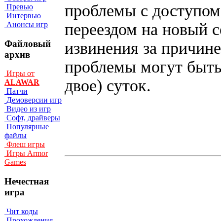
проблемы с доступом 
Превью
Интервью
Анонсы игр
переездом на новый 
Файловый
извинения за причин
архив
проблемы могут быть
Игры от
двое) суток.
ALAWAR
Патчи
Демоверсии игр
Видео из игр
Софт, драйверы
Популярные
файлы
Флеш игры
Игры Armor
Games
Нечестная
игра
Чит коды
Прохождения