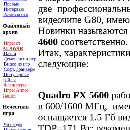
Превью
две профессиональны
Интервью
Анонсы игр
видеочипе G80, имею
Файловый
Новинки называютс
архив
4600
соответственно.
Игры от
ALAWAR
Итак, характеристик
Патчи
Демоверсии игр
следующие:
Видео из игр
Софт, драйверы
Популярные
файлы
Флеш игры
Игры Armor
Quadro FX 5600
рабо
Games
в 600/1600 МГц, име
Нечестная
игра
оснащается 1.5 Гб в
Чит коды
TDP=171 Вт; рекомен
Прохождения