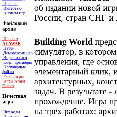
Превью
об издании новой иг
Интервью
Анонсы игр
России, стран СНГ и 
Файловый
архив
Игры от
Building World
предс
ALAWAR
Патчи
симулятор, в котором
Демоверсии игр
Видео из игр
управления, где осно
Софт, драйверы
Популярные
элементарный клик, 
файлы
Флеш игры
архитектурных, конс
Игры Armor
Games
задач. В результате 
Нечестная
прохождение. Игра п
игра
на трёх работах: арх
Чит коды
Прохождения