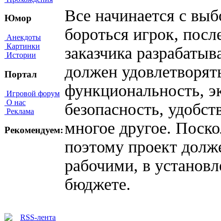
Все начинается с выб
Юмор
бороться игрок, посл
Анекдоты
Картинки
заказчика разрабатыв
Истории
должен удовлетворят
Портал
функциональность, э
Игровой форум
О нас
безопасность, удобст
Реклама
многое другое. Поско
Рекомендуем:
поэтому проект долж
рабочими, в установ
бюджете.