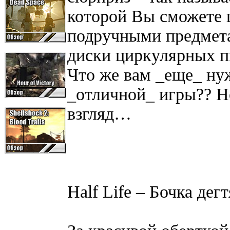
которой Вы сможете 
подручными предмета
диски циркулярных 
Что же вам _еще_ ну
_отличной_ игры?? Но
взгляд…
Half Life – Бочка дег