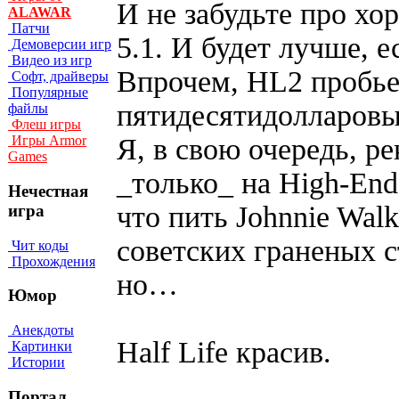
И не забудьте про хо
ALAWAR
Патчи
5.1. И будет лучше, е
Демоверсии игр
Видео из игр
Впрочем, HL2 пробье
Софт, драйверы
Популярные
пятидесятидолларовы
файлы
Флеш игры
Я, в свою очередь, р
Игры Armor
Games
_только_ на High-End
Нечестная
что пить Johnnie Wal
игра
советских граненых с
Чит коды
Прохождения
но…
Юмор
Анекдоты
Half Life красив.
Картинки
Истории
Портал