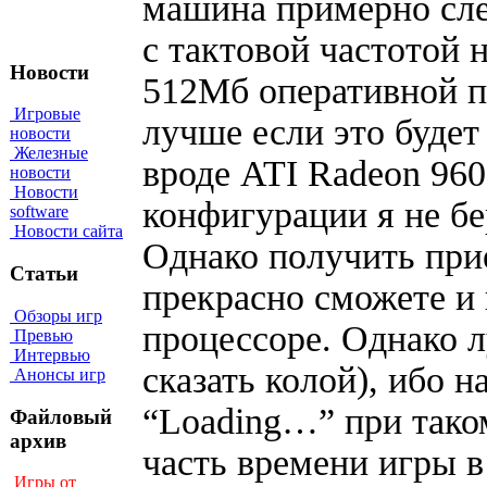
машина примерно сл
с тактовой частотой 
Новости
512Мб оперативной п
Игровые
лучше если это буде
новости
Железные
вроде ATI Radeon 960
новости
Новости
конфигурации я не бе
software
Новости сайта
Однако получить при
Статьи
прекрасно сможете и
Обзоры игр
процессоре. Однако л
Превью
Интервью
сказать колой), ибо 
Анонсы игр
“Loading…” при тако
Файловый
архив
часть времени игры в
Игры от