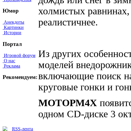
холмистых равнинах,
Юмор
реалистичнее.
Анекдоты
Картинки
Истории
Портал
Из других особеннос
Игровой форум
О нас
моделей внедорожник
Реклама
включающие поиск на
Рекомендуем:
круговые гонки и гон
МОТОРМ4Х
появитс
одном CD-диске 3 окт