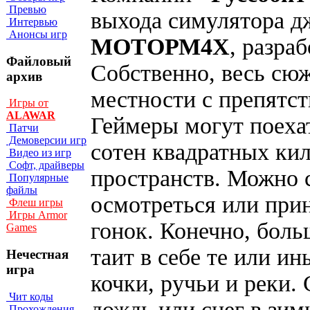
Превью
выхода симулятора д
Интервью
Анонсы игр
МОТОРМ4Х
, разра
Файловый
Собственно, весь сюж
архив
местности с препятст
Игры от
ALAWAR
Геймеры могут поехат
Патчи
Демоверсии игр
сотен квадратных ки
Видео из игр
Софт, драйверы
пространств. Можно 
Популярные
файлы
осмотреться или прин
Флеш игры
Игры Armor
гонок. Конечно, бол
Games
таит в себе те или ин
Нечестная
игра
кочки, ручьи и реки.
Чит коды
дождь или снег в зи
Прохождения