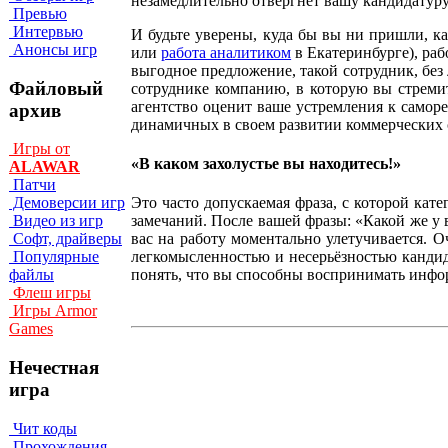
незамедлительно отвергнет вашу кандидатуру,
Превью
Интервью
И будьте уверены, куда бы вы ни пришли, ка
Анонсы игр
или
работа аналитиком
в Екатеринбурге), раб
выгодное предложение, такой сотрудник, бе
Файловый
сотруднике компанию, в которую вы стремит
агентство оценит ваше устремления к саморе
архив
динамичных в своем развитии коммерческих 
Игры от
«В каком захолустье вы находитесь!»
ALAWAR
Патчи
Демоверсии игр
Это часто допускаемая фраза, с которой кат
Видео из игр
замечаний. После вашей фразы: «Какой же у 
Софт, драйверы
вас на работу моментально улетучивается. 
Популярные
легкомысленностью и несерьёзностью кандидат
файлы
понять, что вы способны воспринимать инфор
Флеш игры
Игры Armor
Games
Нечестная
игра
Чит коды
Прохождения