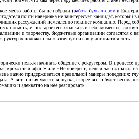
 если поймет, что вам через пару месяцев работы станет нестерп
кое место работы бы не избрали (
работа бухгалтером
в Екатери
отодателя почти наверняка не заинтересует кандидат, который в
з лишних рассуждений немедленно покинет компанию. Перед собе
есь попасть, и постарайтесь отыскать в себе моменты, соотв
ализации и творчеству, бюджетные организации согласятся с в
структурах положительно взглянут на вашу инициативность.
егорически нельзя начинать общение с рекрутером. В процессе 
вас крохотный офис!» или «Не поверите, целый час потратил на 
Очень важно придерживаться правильной манеры поведения: гл
а. А вот тонкая уместная шутка, скорее всего будет весьма кст
мацию и адекватно на неё реагировать.