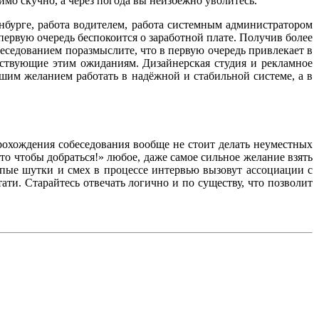
имо скучно, а через погода вы неизбежно уволитесь.
нбурге, работа водителем, работа системным администратором
 первую очередь беспокоится о заработной плате. Получив более
седованием поразмыслите, что в первую очередь привлекает в
етствующие этим ожиданиям. Дизайнерская студия и рекламное
ашим желанием работать в надёжной и стабильной системе, а в
прохождения собеседования вообще не стоит делать неуместных
то чтобы добраться!» любое, даже самое сильное желание взять
упые шутки и смех в процессе интервью вызовут ассоциации с
ати. Старайтесь отвечать логично и по существу, что позволит