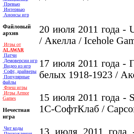
Превью
Интервью
Анонсы игр
Файловый
20 июля 2011 года - 
архив
/ Акелла / Icehole Ga
Игры от
ALAWAR
Патчи
17 июля 2011 года - 
Демоверсии игр
Видео из игр
Софт, драйверы
белых 1918-1923 / А
Популярные
файлы
Флеш игры
Игры Armor
15 июля 2011 года - Su
Games
1С-СофтКлаб / Capc
Нечестная
игра
Чит коды
13 июля 2011 года -
Прохождения