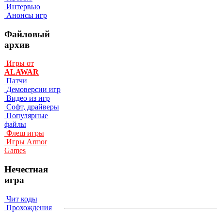
Интервью
Анонсы игр
Файловый
архив
Игры от
ALAWAR
Патчи
Демоверсии игр
Видео из игр
Софт, драйверы
Популярные
файлы
Флеш игры
Игры Armor
Games
Нечестная
игра
Чит коды
Прохождения