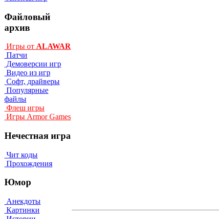
Файловый
архив
Игры от
ALAWAR
Патчи
Демоверсии игр
Видео из игр
Софт, драйверы
Популярные
файлы
Флеш игры
Игры Armor Games
Нечестная игра
Чит коды
Прохождения
Юмор
Анекдоты
Картинки
Истории