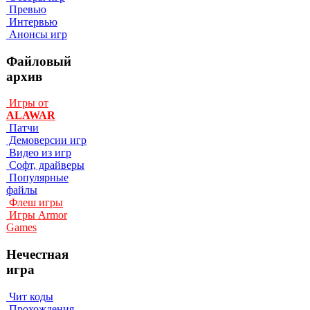
Превью
Интервью
Анонсы игр
Файловый
архив
Игры от
ALAWAR
Патчи
Демоверсии игр
Видео из игр
Софт, драйверы
Популярные
файлы
Флеш игры
Игры Armor
Games
Нечестная
игра
Чит коды
Прохождения