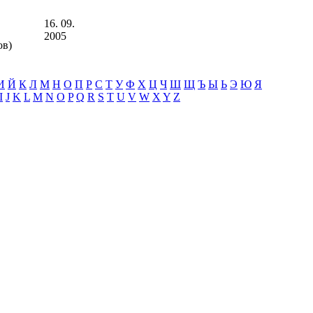
16. 09.
2005
ов)
И
Й
К
Л
М
Н
О
П
Р
С
Т
У
Ф
Х
Ц
Ч
Ш
Щ
Ъ
Ы
Ь
Э
Ю
Я
I
J
K
L
M
N
O
P
Q
R
S
T
U
V
W
X
Y
Z