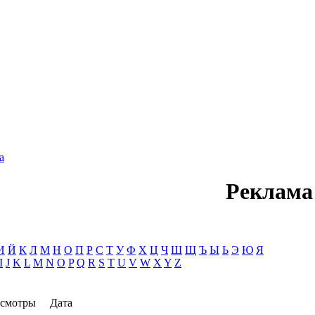
а
Реклама
И
Й
К
Л
М
Н
О
П
Р
С
Т
У
Ф
Х
Ц
Ч
Ш
Щ
Ъ
Ы
Ь
Э
Ю
Я
I
J
K
L
M
N
O
P
Q
R
S
T
U
V
W
X
Y
Z
смотры
Дата