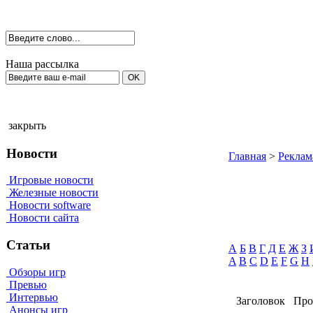
Наша рассылка
закрыть
Новости
Главная
>
Реклам
Игровые новости
Железные новости
Новости software
Новости сайта
Статьи
А
Б
В
Г
Д
Е
Ж
З
A
B
C
D
E
F
G
H
Обзоры игр
Превью
Интервью
Заголовок
Про
Анонсы игр