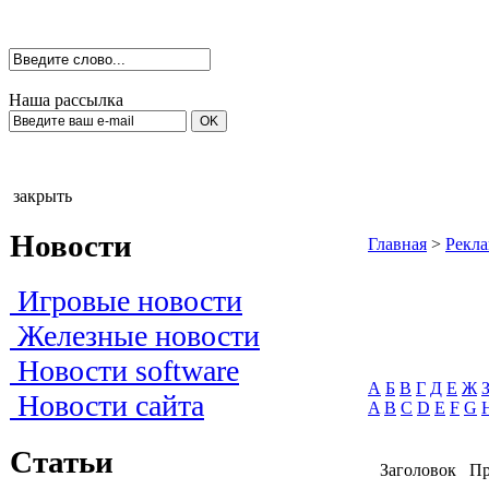
Наша рассылка
закрыть
Новости
Главная
>
Рекла
Игровые новости
Железные новости
Новости software
А
Б
В
Г
Д
Е
Ж
Новости сайта
A
B
C
D
E
F
G
Статьи
Заголовок
Пр