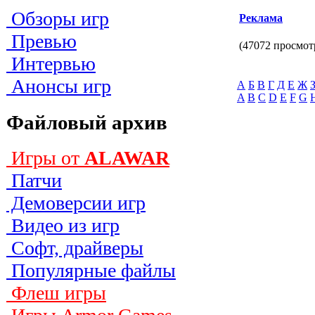
Обзоры игр
Реклама
Превью
(47072 просмот
Интервью
Анонсы игр
А
Б
В
Г
Д
Е
Ж
A
B
C
D
E
F
G
Файловый архив
Игры от
ALAWAR
Патчи
Демоверсии игр
Видео из игр
Софт, драйверы
Популярные файлы
Флеш игры