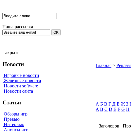
Наша рассылка
закрыть
Новости
Главная
>
Реклам
Игровые новости
Железные новости
Новости software
Новости сайта
Статьи
А
Б
В
Г
Д
Е
Ж
З
A
B
C
D
E
F
G
H
Обзоры игр
Превью
Интервью
Заголовок
Про
Анонсы игр