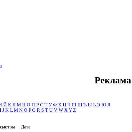
а
Реклама
И
Й
К
Л
М
Н
О
П
Р
С
Т
У
Ф
Х
Ц
Ч
Ш
Щ
Ъ
Ы
Ь
Э
Ю
Я
I
J
K
L
M
N
O
P
Q
R
S
T
U
V
W
X
Y
Z
смотры
Дата