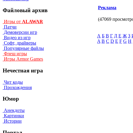
Реклама
Файловый архив
(47069 просмотр
Игры от
ALAWAR
Патчи
Демоверсии игр
А
Б
В
Г
Д
Е
Ж
З
Видео из игр
A
B
C
D
E
F
G
H
Софт, драйверы
Популярные файлы
Флеш игры
Игры Armor Games
Нечестная игра
Чит коды
Прохождения
Юмор
Анекдоты
Картинки
Истории
Портал