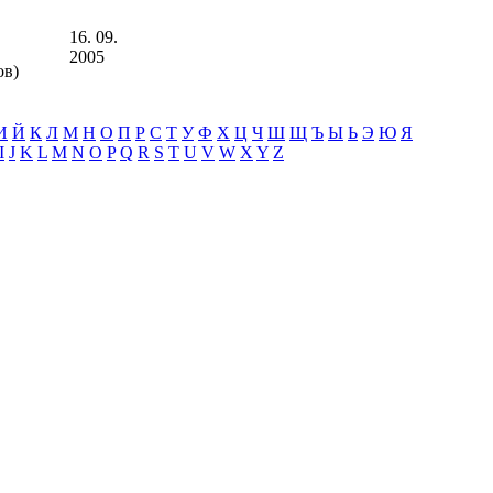
16. 09.
2005
ов)
И
Й
К
Л
М
Н
О
П
Р
С
Т
У
Ф
Х
Ц
Ч
Ш
Щ
Ъ
Ы
Ь
Э
Ю
Я
I
J
K
L
M
N
O
P
Q
R
S
T
U
V
W
X
Y
Z