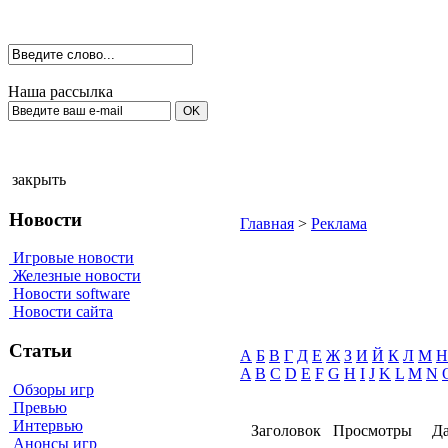
Наша рассылка
закрыть
Новости
Главная
>
Реклама
Игровые новости
Железные новости
Новости software
Новости сайта
Статьи
А
Б
В
Г
Д
Е
Ж
З
И
Й
К
Л
М
Н
A
B
C
D
E
F
G
H
I
J
K
L
M
N
Обзоры игр
Превью
Интервью
Заголовок
Просмотры
Да
Анонсы игр