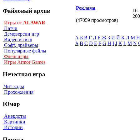
Реклама
Файловый архив
16.
200
(47059 просмотров)
Игры от
ALAWAR
Патчи
Демоверсии игр
А
Б
В
Г
Д
Е
Ж
З
И
Й
К
Л
М
Н
Видео из игр
A
B
C
D
E
F
G
H
I
J
K
L
M
N
Софт, драйверы
Популярные файлы
Флеш игры
Игры Armor Games
Нечестная игра
Чит коды
Прохождения
Юмор
Анекдоты
Картинки
Истории
Портал