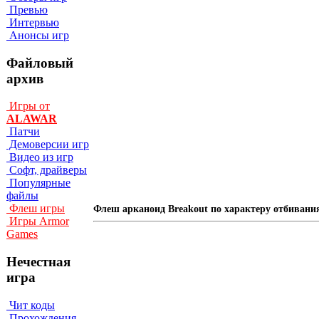
Превью
Интервью
Анонсы игр
Файловый
архив
Игры от
ALAWAR
Патчи
Демоверсии игр
Видео из игр
Софт, драйверы
Популярные
файлы
Флеш игры
Флеш арканоид Breakout по характеру отбивани
Игры Armor
Games
Нечестная
игра
Чит коды
Прохождения