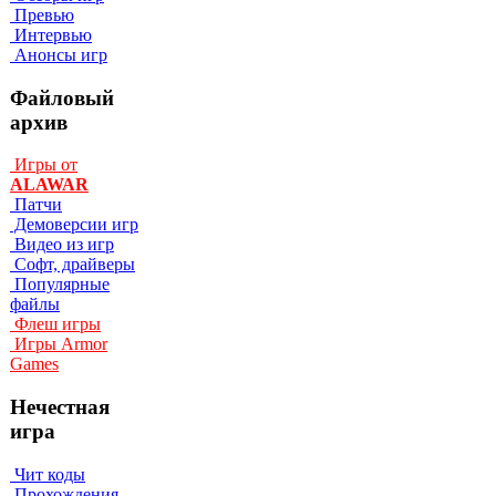
Превью
Интервью
Анонсы игр
Файловый
архив
Игры от
ALAWAR
Патчи
Демоверсии игр
Видео из игр
Софт, драйверы
Популярные
файлы
Флеш игры
Игры Armor
Games
Нечестная
игра
Чит коды
Прохождения