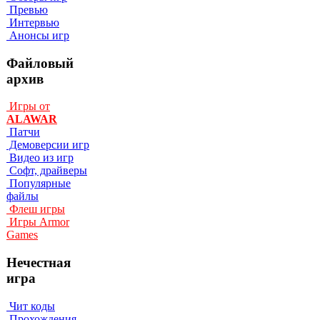
Превью
Интервью
Анонсы игр
Файловый
архив
Игры от
ALAWAR
Патчи
Демоверсии игр
Видео из игр
Софт, драйверы
Популярные
файлы
Флеш игры
Игры Armor
Games
Нечестная
игра
Чит коды
Прохождения