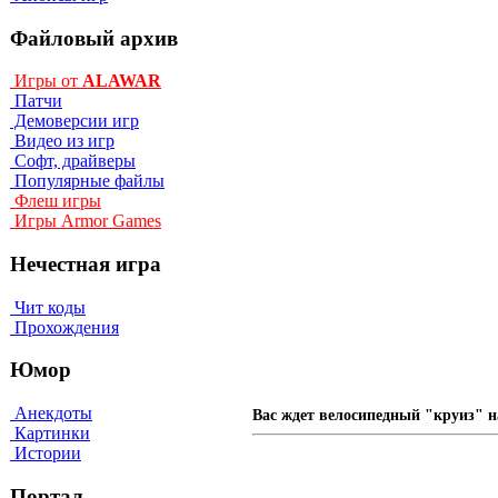
Файловый архив
Игры от
ALAWAR
Патчи
Демоверсии игр
Видео из игр
Софт, драйверы
Популярные файлы
Флеш игры
Игры Armor Games
Нечестная игра
Чит коды
Прохождения
Юмор
Анекдоты
Вас ждет велосипедный "круиз" н
Картинки
Истории
Портал