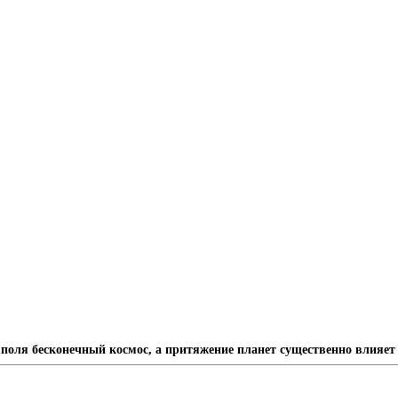
о поля бесконечный космос, а притяжение планет существенно влияет