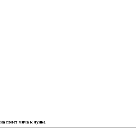
 на полет мяча к лунке.