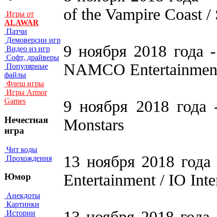
of the Vampire Coas
Игры от
ALAWAR
Патчи
Демоверсии игр
9 ноября 2018 года 
Видео из игр
Софт, драйверы
NAMCO Entertainment 
Популярные
файлы
Флеш игры
Игры Armor
Games
9 ноября 2018 года - 
Нечестная
Monstars
игра
Чит коды
13 ноября 2018 года -
Прохождения
Entertainment / IO Inte
Юмор
Анекдоты
Картинки
13 ноября 2018 года -
Истории