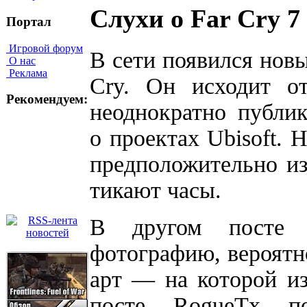
Слухи о Far Cry 7
Портал
Игровой форум
В сети появился новы
О нас
Реклама
Cry. Он исходит от
Рекомендуем:
неоднократно публи
о проектах Ubisoft. 
предположительно из
тикают часы.
В другом посте 
фотографию, вероятн
арт — на которой и
посте RogueTx по