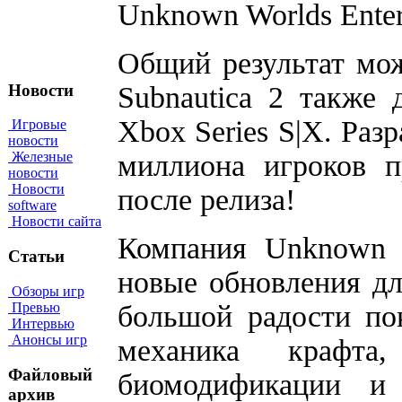
Unknown Worlds Enter
Общий результат мо
Subnautica 2 также 
Новости
Xbox Series S|X. Раз
Игровые
новости
миллиона игроков п
Железные
новости
Новости
после релиза!
software
Новости сайта
Компания Unknown W
Статьи
новые обновления для
Обзоры игр
большой радости по
Превью
Интервью
Анонсы игр
механика крафта,
Файловый
биомодификации и
архив