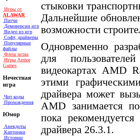
стыковки транспортны
Игры от
Дальнейшие обновлен
ALAWAR
Патчи
Демоверсии игр
возможности строите
Видео из игр
Софт, драйверы
Популярные
Одновременно разра
файлы
Флеш игры
для пользователе
Игры Armor
Games
видеокартах AMD Ra
Нечестная
этими графическими
игра
драйвера может выз
Чит коды
Прохождения
AMD занимается по
Юмор
пока рекомендуется
драйвера 26.3.1.
Анекдоты
Картинки
Истории