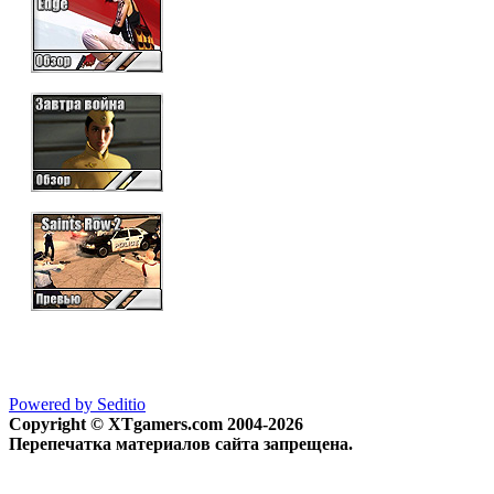
Powered by Seditio
Copyright © XTgamers.com 2004-2026
Перепечатка материалов сайта запрещена.