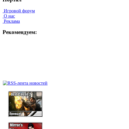
Игровой форум
О нас
Реклама
Рекомендуем: