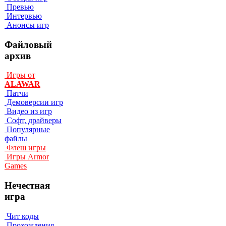
Превью
Интервью
Анонсы игр
Файловый
архив
Игры от
ALAWAR
Патчи
Демоверсии игр
Видео из игр
Софт, драйверы
Популярные
файлы
Флеш игры
Игры Armor
Games
Нечестная
игра
Чит коды
Прохождения