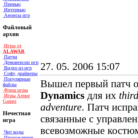
Превью
Интервью
Анонсы игр
Файловый
архив
Игры от
ALAWAR
Патчи
Демоверсии игр
27. 05. 2006 15:07
Видео из игр
Софт, драйверы
Популярные
Вышел первый патч 
файлы
Флеш игры
Dynamics
для их
thir
Игры Armor
Games
adventure
. Патч испр
Нечестная
связанные с управле
игра
всевозможные костюм
Чит коды
Прохождения