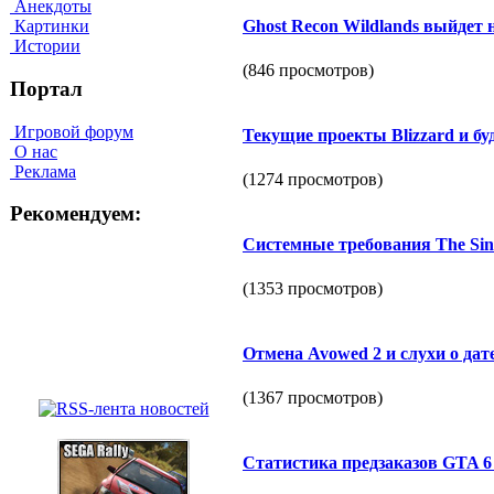
Анекдоты
Картинки
Ghost Recon Wildlands выйдет н
Истории
(846 просмотров)
Портал
Игровой форум
Текущие проекты Blizzard и бу
О нас
Реклама
(1274 просмотров)
Рекомендуем:
Системные требования The Sinki
(1353 просмотров)
Отмена Avowed 2 и слухи о дате
(1367 просмотров)
Статистика предзаказов GTA 6