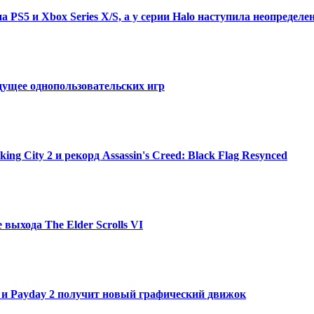
а PS5 и Xbox Series X/S, а у серии Halo наступила неопределе
дущее однопользовательских игр
ng City 2 и рекорд Assassin's Creed: Black Flag Resynced
 выхода The Elder Scrolls VI
 и Payday 2 получит новый графический движок