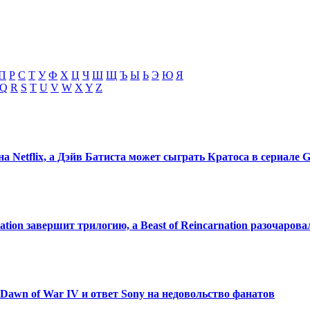
П
Р
С
Т
У
Ф
Х
Ц
Ч
Ш
Щ
Ъ
Ы
Ь
Э
Ю
Я
Q
R
S
T
U
V
W
X
Y
Z
 Netflix, а Дэйв Батиста может сыграть Кратоса в сериале G
lation завершит трилогию, а Beast of Reincarnation разочаров
Dawn of War IV и ответ Sony на недовольство фанатов