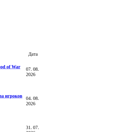
Дата
od of War
07. 08.
2026
ала игроков
04. 08.
2026
31. 07.