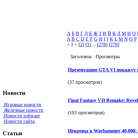
А
Б
В
Г
Д
Е
Ж
З
И
Й
К
Л
М
Н
О
A
B
C
D
E
F
G
H
I
J
K
L
M
N
O
P
> 1 < [
2
] [
3
] ... [
278
] [
279
]
Заголовок
Просмотры
Презентацию GTA VI покажут на
(37 просмотров)
Новости
Final Fantasy VII Remake: Reve
Игровые новости
Железные новости
(103 просмотров)
Новости software
Новости сайта
Некроны в Warhammer 40,000: 
Статьи