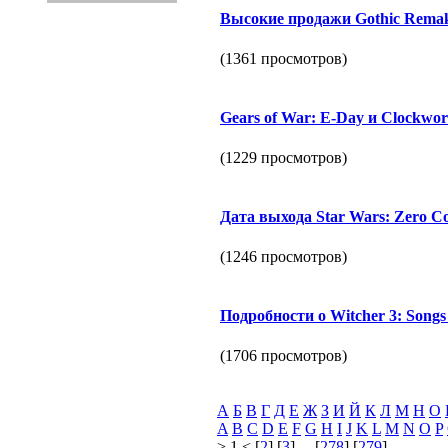
Высокие продажи Gothic Remak
(1361 просмотров)
Gears of War: E-Day и Clockwo
(1229 просмотров)
Дата выхода Star Wars: Zero C
(1246 просмотров)
Подробности о Witcher 3: Songs 
(1706 просмотров)
А
Б
В
Г
Д
Е
Ж
З
И
Й
К
Л
М
Н
О
A
B
C
D
E
F
G
H
I
J
K
L
M
N
O
P
> 1 < [
2
] [
3
] ... [
278
] [
279
]