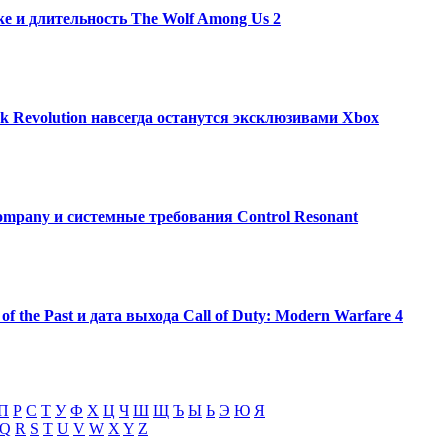
e и длительность The Wolf Among Us 2
rk Revolution навсегда останутся эксклюзивами Xbox
ompany и системные требования Control Resonant
of the Past и дата выхода Call of Duty: Modern Warfare 4
П
Р
С
Т
У
Ф
Х
Ц
Ч
Ш
Щ
Ъ
Ы
Ь
Э
Ю
Я
Q
R
S
T
U
V
W
X
Y
Z