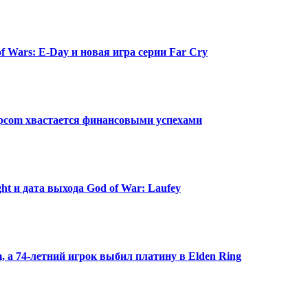
f Wars: E-Day и новая игра серии Far Cry
Capcom хвастается финансовыми успехами
ght и дата выхода God of War: Laufey
m, а 74-летний игрок выбил платину в Elden Ring