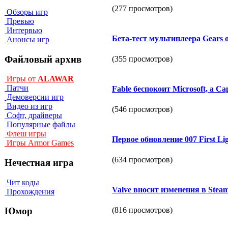
(277 просмотров)
Обзоры игр
Превью
Интервью
Бета-тест мультиплеера Gears o
Анонсы игр
Файловый архив
(355 просмотров)
Игры от
ALAWAR
Патчи
Fable беспокоит Microsoft, а 
Демоверсии игр
Видео из игр
(546 просмотров)
Софт, драйверы
Популярные файлы
Флеш игры
Первое обновление 007 First Li
Игры Armor Games
(634 просмотров)
Нечестная игра
Чит коды
Valve вносит изменения в Stea
Прохождения
(816 просмотров)
Юмор