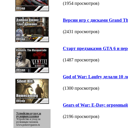
(1954 просмотров)
Версии игр с дисками Grand The
(2431 просмотров)
Старт предзаказов GTA 6 и пере
(1487 просмотров)
God of War: Laufey делали 10 л
(1300 просмотров)
Gears of War: E-Day: огромны
Устройство и уход за
(2196 просмотров)
рулонным газоном
Устройство и уход за
рулонным газоном
.
www.pokrovgazon.ru