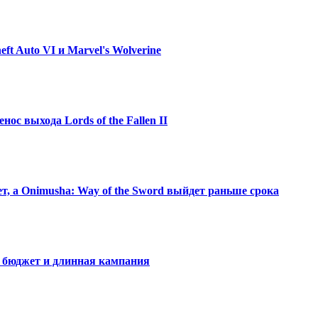
ft Auto VI и Marvel's Wolverine
нос выхода Lords of the Fallen II
ет, а Onimusha: Way of the Sword выйдет раньше срока
й бюджет и длинная кампания