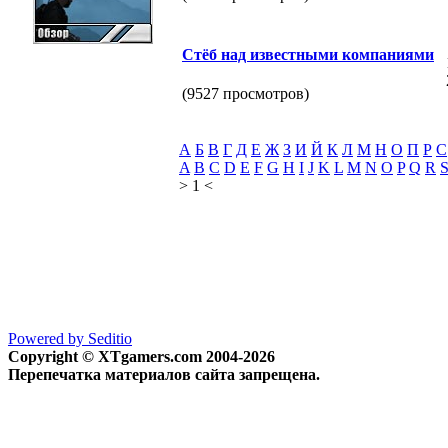
Стёб над известными компаниями
(9527 просмотров)
А
Б
В
Г
Д
Е
Ж
З
И
Й
К
Л
М
Н
О
П
Р
С
A
B
C
D
E
F
G
H
I
J
K
L
M
N
O
P
Q
R
> 1 <
Powered by Seditio
Copyright © XTgamers.com 2004-2026
Перепечатка материалов сайта запрещена.