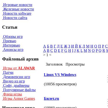
Игровые новости
Железные новости
Новости software
Новости сайта
Статьи
Обзоры игр
Превью
Интервью
А
Б
В
Г
Д
Е
Ж
З
И
Й
К
Л
М
Н
О
П
Р
С
Анонсы игр
A
B
C
D
E
F
G
H
I
J
K
L
M
N
O
P
Q
R
> 1 <
Файловый архив
Заголовок
Просмотры
Игры от
ALAWAR
Патчи
Linux VS Windows
Демоверсии игр
Видео из игр
(10056 просмотров)
Софт, драйверы
Популярные файлы
Флеш игры
Билет.ru
Игры Armor Games
Нечестная игра
(10060 просмотров)