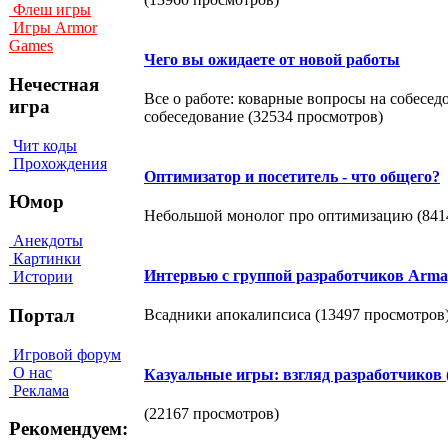
Флеш игры
Игры Armor
Games
Чего вы ожидаете от новой работы
Нечестная
Все о работе: коварные вопросы на собесе
игра
собеседование (32534 просмотров)
Чит коды
Прохождения
Оптимизатор и посетитель - что общего?
Юмор
Небольшой монолог про оптимизацию (841
Анекдоты
Картинки
Интервью c группой разработчиков Arma
Истории
Портал
Всадники апокалипсиса (13497 просмотров
Игровой форум
О нас
Казуальные игры: взгляд разработчиков
Реклама
(22167 просмотров)
Рекомендуем: