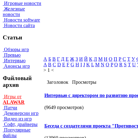
Игровые новости
Железные
новости
Новости software
Новости сайта
Статьи
Обзоры игр
Превью
А
Б
В
Г
Д
Е
Ж
З
И
Й
К
Л
М
Н
О
П
Р
С
Т
У
Интервью
A
B
C
D
E
F
G
H
I
J
K
L
M
N
O
P
Q
R
S
T
U
Анонсы игр
> 1 <
Файловый
Заголовок
Просмотры
архив
Интервью с директором по развитию про
Игры от
ALAWAR
(9649 просмотров)
Патчи
Демоверсии игр
Видео из игр
Софт, драйверы
Беседа с создателями проекта "Противос
Популярные
файлы
(13960 просмотров)