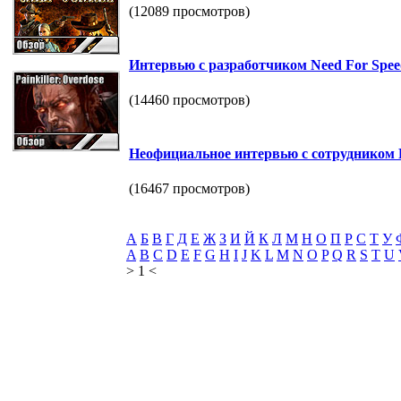
(12089 просмотров)
Интервью c разработчиком Need For Spee
(14460 просмотров)
Неофициальное интервью с сотрудником 
(16467 просмотров)
А
Б
В
Г
Д
Е
Ж
З
И
Й
К
Л
М
Н
О
П
Р
С
Т
У
A
B
C
D
E
F
G
H
I
J
K
L
M
N
O
P
Q
R
S
T
U
> 1 <