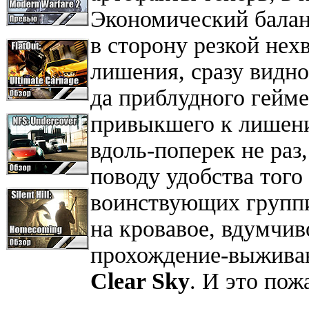
Экономический балан
в сторону резкой нех
лишения, сразу видно
да приблудного гейме
привыкшего к лишени
вдоль-поперек не раз
поводу удобства того
воинствующих группи
на кровавое, вдумчив
прохождение-выживан
Clear
Sky
. И это пож