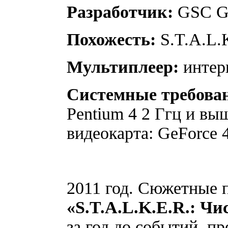
Разработчик:
GSC 
Похожесть
:
S.T.A.L.
Мультиплеер:
интерн
Системные требова
Pentium 4 2 Ггц и выш
видеокарта: GeForce 4
2011 год. Сюжетные 
«S.T.A.L.K.E.R.: Чи
за год до событий, п