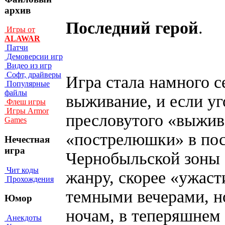
архив
Последний герой
.
Игры от
ALAWAR
Патчи
Демоверсии игр
Видео из игр
Софт, драйверы
Игра стала намного с
Популярные
файлы
выживание, и если уг
Флеш игры
Игры Armor
пресловутого «выжив
Games
«пострелюшки» в пос
Нечестная
игра
Чернобыльской зоны
Чит коды
жанру, скорее «ужаст
Прохождения
темными вечерами, 
Юмор
ночам, в теперяшнем
Анекдоты