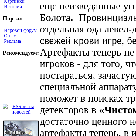
Картинки
еще неизведанные уг
Истории
Болота
.
Провинциаль
Портал
отдельная ода левел
Игровой форум
О нас
свежей крови игре, б
Реклама
Артефакты теперь не
Рекомендуем:
игроков - для того, 
постараться, зачасту
специальной аппарату
поможет в поисках тр
детекторов в
«Чистом
достаточно ценного н
артефакты теперь, в и