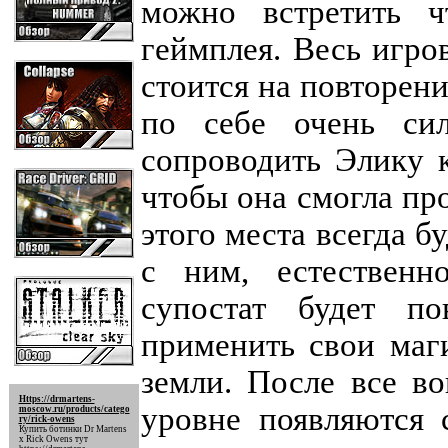
можно встретить ч
геймплея. Весь игро
стоится на повторени
по себе очень сил
сопроводить Элику 
чтобы она смогла пр
этого места всегда б
с ним, естественн
супостат будет по
применить свои маг
земли. После все во
Https://drmartens-
уровне появляются 
moscow.ru/products/catego
ry/rick-owens
Купить ботинки Dr Martens
x Rick Owens тут