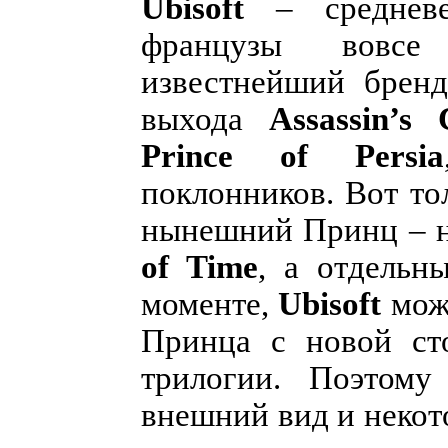
Ubisoft
– средневе
французы вовсе
известнейший бренд
выхода
Assassin’s 
Prince of Persia
поклонников. Вот то
нынешний Принц – н
of Time
, а отдельн
моменте,
Ubisoft
можн
Принца с новой сто
трилогии. Поэтому
внешний вид и некот