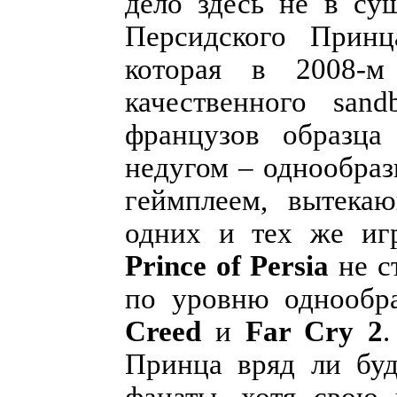
дело здесь не в су
Персидского Прин
которая в 2008-м
качественного san
французов образца
недугом – однообра
геймплеем, вытека
одних и тех же иг
Prince of Persia
не с
по уровню однообр
Creed
и
Far Cry 2
.
Принца вряд ли буд
фанаты, хотя свою