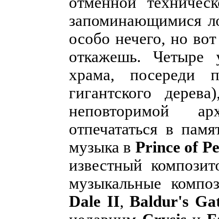
отменной техническ
запоминающимися ло
особо нечего, но во
откажешь. Четыре 
храма, посереди п
гигантского дерев
неповторимой ар
отпечататься в памя
музыка в
Prince of Pe
известный композит
музыкальные компо
Dale II
,
Baldur's Ga