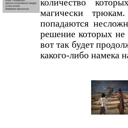
количество котор
https://drmartens-
moscow.ru/products/categor
y/rick-owens
drmartens-moscow.ru
магически трюкам
попадаются несложн
решение которых не 
вот так будет продол
какого-либо намека 