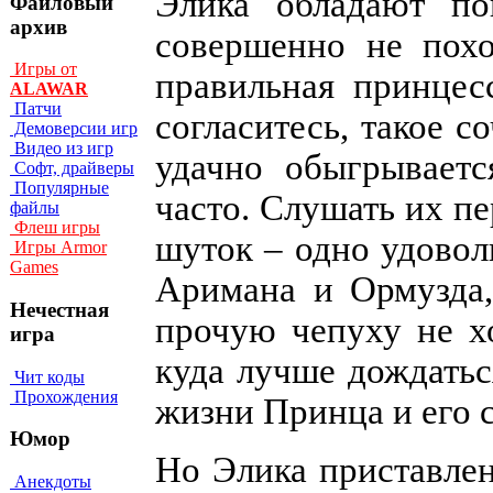
Элика обладают по
Файловый
архив
совершенно не похо
Игры от
правильная принцес
ALAWAR
Патчи
согласитесь, такое с
Демоверсии игр
Видео из игр
удачно обыгрываетс
Софт, драйверы
Популярные
часто. Слушать их п
файлы
Флеш игры
шуток – одно удовол
Игры Armor
Games
Аримана и Ормузда,
Нечестная
прочую чепуху не х
игра
куда лучше дождатьс
Чит коды
Прохождения
жизни Принца и его 
Юмор
Но Элика приставлен
Анекдоты