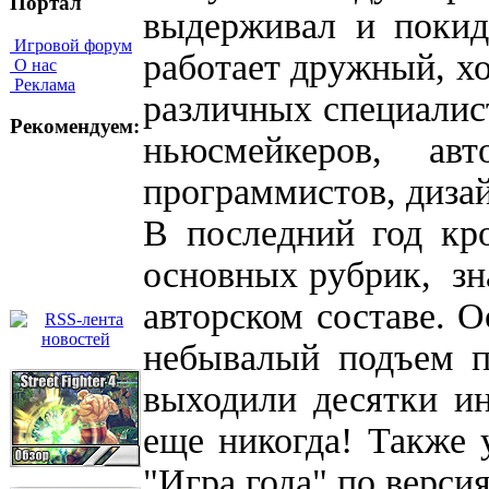
Портал
выдерживал и покид
Игровой форум
работает дружный, х
О нас
Реклама
различных специалист
Рекомендуем:
ньюсмейкеров, ав
программистов, диза
В последний год кр
основных рубрик, зн
авторском составе. О
небывалый подъем п
выходили десятки ин
еще никогда! Также 
"Игра года" по верси