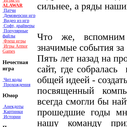
Игры от
сильнее, а ряды наши
ALAWAR
Патчи
Демоверсии игр
Видео из игр
Софт, драйверы
Популярные
Что же, вспомним
файлы
Флеш игры
значимые события за 
Игры Armor
Games
Пять лет назад на пр
Нечестная
сайт, где собралась 
игра
общей идеей - созда
Чит коды
Прохождения
посвященный компь
Юмор
всегда смогли бы най
Анекдоты
прошедшие годы мн
Картинки
Истории
нашу команду при