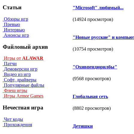
Статьи
"Microsoft" любимый...
Обзоры игр
(14924 просмотров)
Превью
Интервью
Анонсы игр
"Новые русские" и компью
Файловый архив
(10754 просмотров)
Игры от
ALAWAR
Патчи
"Охивпендюрилбы"
Демоверсии игр
Видео из игр
(9568 просмотров)
Софт, драйверы
Популярные файлы
Флеш игры
Игры Armor Games
Глобальная сеть
Нечестная игра
(8802 просмотров)
Чит коды
Прохождения
Детишки