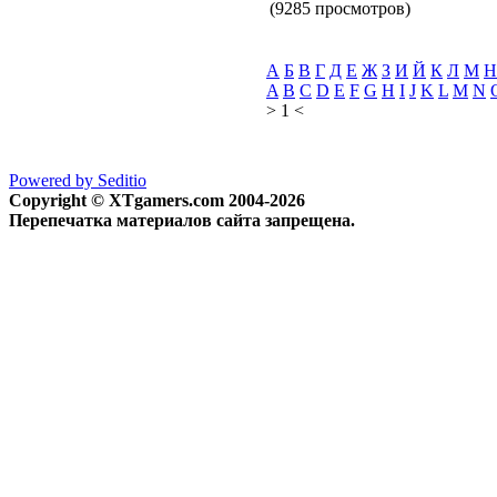
(9285 просмотров)
А
Б
В
Г
Д
Е
Ж
З
И
Й
К
Л
М
Н
A
B
C
D
E
F
G
H
I
J
K
L
M
N
> 1 <
Powered by Seditio
Copyright © XTgamers.com 2004-2026
Перепечатка материалов сайта запрещена.