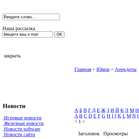
Наша рассылка
закрыть
Главная
>
Юмор
>
Анекдоты
Новости
А
Б
В
Г
Д
Е
Ж
З
И
Й
К
Л
М
Н
A
B
C
D
E
F
G
H
I
J
K
L
M
N
Игровые новости
> 1 <
Железные новости
Новости software
Заголовок
Просмотры
Новости сайта