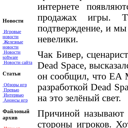
интернете появляю
продажах игры. 
Новости
подтверждение, и мы 
Игровые
невелики.
новости
Железные
новости
Чак Бивер, сценарис
Новости
software
Dead Space, высказал
Новости сайта
Статьи
он сообщил, что EA M
разработкой Dead Spac
Обзоры игр
Превью
на это зелёный свет.
Интервью
Анонсы игр
Причиной называют 
Файловый
архив
стороны игроков. Хо