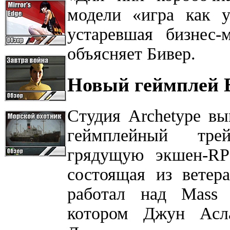
модели «игра как у
устаревшая бизнес-
объясняет Бивер.
Новый геймплей 
Студия Archetype вы
геймплейный тре
грядущую экшен-RP
состоящая из ветер
работал над Mass E
котором Джун Асла