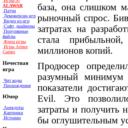
Игры от
база, она слишком м
ALAWAR
Патчи
рыночный спрос. Бив
Демоверсии игр
Видео из игр
затратах на разрабо
Софт, драйверы
Популярные
файлы
стала прибыльной
Флеш игры
Игры Armor
миллионов копий.
Games
Нечестная
Продюсер определи
игра
разумный минимум
Чит коды
показатели достигают
Прохождения
Evil. Это позволи
Юмор
затраты и получить н
Анекдоты
Картинки
бы оглушительным у
Истории