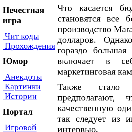
Что касается б
Нечестная
становятся все 
игра
производство Mar
Чит коды
долларов. Одна
Прохождения
гораздо большая 
включает в се
Юмор
маркетинговая кам
Анекдоты
Также стало 
Картинки
Истории
предполагают, 
качественную од
Портал
так следует из 
Игровой
интервью.