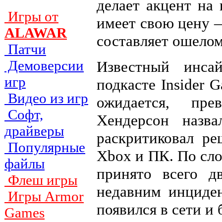
делает акцент на
Игры от
имеет свою цену 
ALAWAR
составляет ошело
Патчи
Демоверсии
Известный инса
игр
подкасте Insider 
Видео из игр
ожидается, пре
Софт,
Хендерсон назв
драйверы
раскритиковал ре
Популярные
Xbox и ПК. По сло
файлы
принято всего д
Флеш игры
недавним инциден
Игры Armor
появился в сети и 
Games