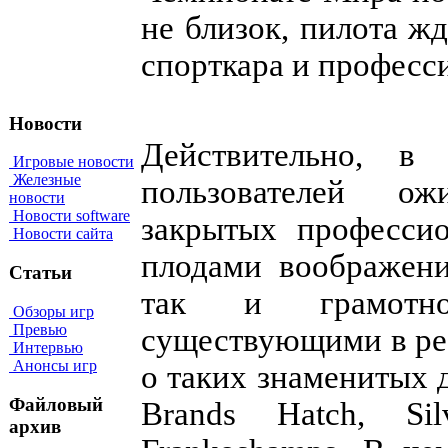
не близок, пилота ж
спорткара и профес
Новости
Действительно, в 
Игровые новости
Железные
пользователей ож
новости
Новости software
закрытых профессио
Новости сайта
плодами воображени
Статьи
так и грамотно
Обзоры игр
Превью
существующими в реа
Интервью
Анонсы игр
о таких знаменитых до
Файловый
Brands Hatch, Si
архив