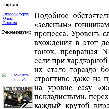
Портал
Подобное обстоятел
Игровой форум
О нас
«зеленым» гонщикам
Реклама
процесса. Уровень 
Рекомендуем:
вхождения в этот д
гонок, превращая N
если при хардкорной
их стало гораздо б
строптиво даже на п
на уровне easy «ж
покладистыми, перех
каждый крутой вир