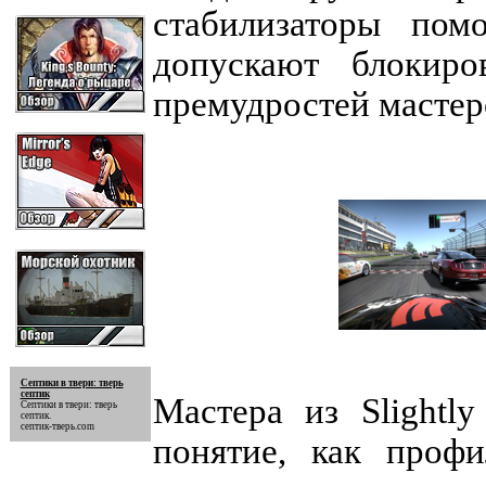
стабилизаторы пом
допускают блокиро
премудростей мастер
Септики в твери: тверь
септик
Мастера из Slightl
Септики в твери: тверь
септик
.
септик-тверь.com
понятие, как проф