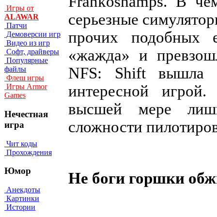
Frankoshamps. В че
Игры от
серьезные симуляторы
ALAWAR
Патчи
прочих подобных е
Демоверсии игр
Видео из игр
«жажда» и превзошл
Софт, драйверы
Популярные
NFS: Shift вышла 
файлы
Флеш игры
интересной игрой.
Игры Armor
Games
высшей мере лиш
Нечестная
сложности пилотиров
игра
Чит коды
Прохождения
Юмор
Не боги горшки об
Анекдоты
Картинки
Истории