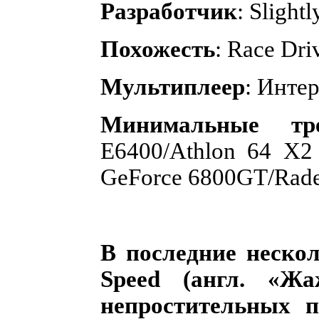
Разработчик
: Slight
Похожесть
: Race Dri
Мультиплеер
: Инте
Минимальные тре
E6400/Athlon 64 X2
GeForce 6800GT/Rad
В последние нескол
Speed (англ. «Жа
непростительных п