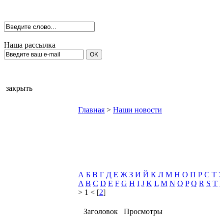
Наша рассылка
закрыть
Главная
>
Наши новости
А
Б
В
Г
Д
Е
Ж
З
И
Й
К
Л
М
Н
О
П
Р
С
Т
A
B
C
D
E
F
G
H
I
J
K
L
M
N
O
P
Q
R
S
T
> 1 < [
2
]
Заголовок
Просмотры