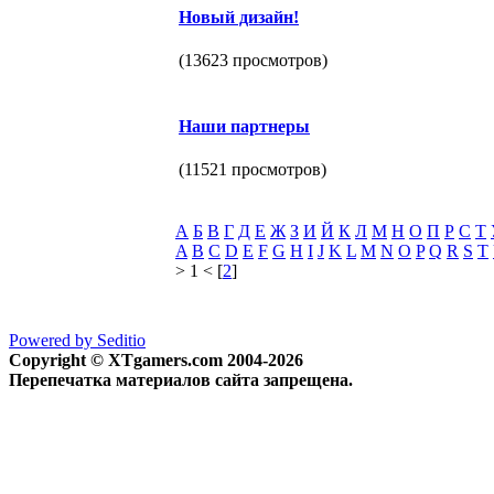
Новый дизайн!
(13623 просмотров)
Наши партнеры
(11521 просмотров)
А
Б
В
Г
Д
Е
Ж
З
И
Й
К
Л
М
Н
О
П
Р
С
Т
A
B
C
D
E
F
G
H
I
J
K
L
M
N
O
P
Q
R
S
T
> 1 < [
2
]
Powered by Seditio
Copyright © XTgamers.com 2004-2026
Перепечатка материалов сайта запрещена.