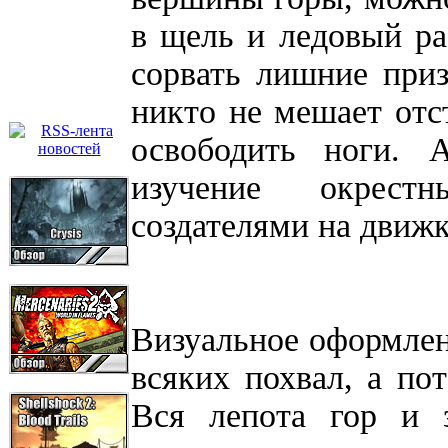
в щель и ледовый ра
сорвать лишние при
никто не мешает отст
освободить ноги. 
изучение окрестн
создателями на движк
Визуальное оформлен
всяких похвал, а пот
Вся лепота гор и 