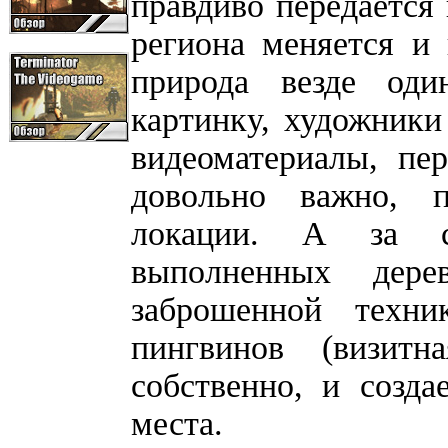
правдиво передается
региона меняется и 
природа везде оди
картинку, художники
видеоматериалы, пе
довольно важно, 
локации. А за с
выполненных дере
заброшенной техн
пингвинов (визитн
собственно, и созда
места.