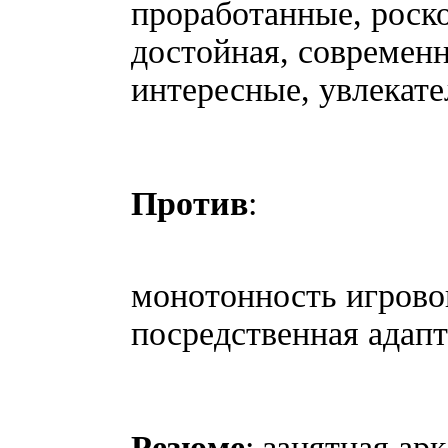
проработанные, роск
достойная, современн
интересные, увлекат
Против
:
монотонность игрово
посредственная адап
Резюме
: занятная ар