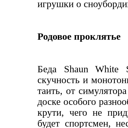
игрушки о сноуборди
Родовое проклятье
Беда Shaun White S
скучность и монотонн
таить, от симулятор
доске особого разноо
крути, чего не при
будет спортсмен, н