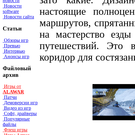
новости
Новости
настоящие полноце
software
Новости сайта
маршрутов, спрятанн
Статьи
на мастерство езды 
Обзоры игр
путешествий. Это 
Превью
Интервью
коридор для состяза
Анонсы игр
Файловый
архив
Игры от
ALAWAR
Патчи
Демоверсии игр
Видео из игр
Софт, драйверы
Популярные
файлы
Флеш игры