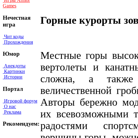
Игры Armor
Games
Горные курорты зов
Нечестная
игра
Чит коды
Прохождения
Местные горы высок
Юмор
вертолеты и канатн
Анекдоты
Картинки
сложна, а также
Истории
величественной гроб
Портал
Авторы бережно мод
Игровой форум
О нас
их всевозможными т
Реклама
радостями спортс
Рекомендуем:
вершины горы, можно