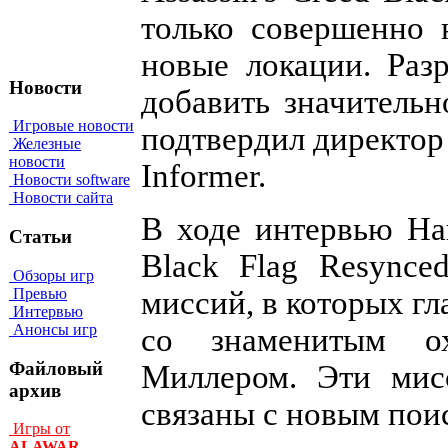
только совершенно 
новые локации. Раз
Новости
добавить значительн
Игровые новости
подтвердил директор
Железные
новости
Informer.
Новости software
Новости сайта
В ходе интервью Най
Статьи
Black Flag Resynce
Обзоры игр
миссий, в которых г
Превью
Интервью
Анонсы игр
со знаменитым о
Файловый
Миллером. Эти мис
архив
связаны с новым пои
Игры от
ALAWAR