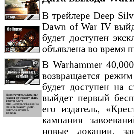
В трейлере Deep Sil
Dawn of War IV выйд
будет доступен экск
объявлена ​​во время
В Warhammer 40,000
возвращается режим
будет доступен на с
выйдет первый бесп
Https://avspec.ru/katalog/t
raktora-bg/traktory-skaut/
Трактор Скаут -
https://avspec.ru/katalog/tra
его издатель, «Кре
ktora-bg/traktory-skaut/
,
купить с доставкой.
avspec.ru
кампания завоеван
новые локации, за