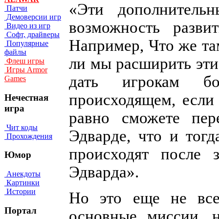
«Эти дополнитель
Патчи
Демоверсии игр
возможность разви
Видео из игр
Софт, драйверы
Например, Что же т
Популярные
файлы
ли мы расширить эт
Флеш игры
Игры Armor
дать игрокам бо
Games
происходящем, если
Нечестная
игра
равно сможете пер
Чит коды
Эдварде, что и тог
Прохождения
происходят после 
Юмор
Эдварда».
Анекдоты
Картинки
Истории
Но это еще не все
Портал
основные миссии, 