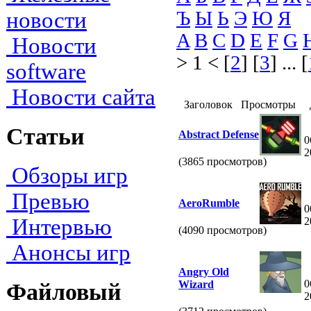
Ъ
Ы
Ь
Э
Ю
Я
новости
A
B
C
D
E
F
G
Новости
> 1 < [
2
] [
3
] ... [
software
Новости сайта
Заголовок
Просмотры
Статьи
Abstract Defense
0
2
(3865 просмотров)
Обзоры игр
Превью
AeroRumble
0
Интервью
2
(4090 просмотров)
Анонсы игр
Angry Old
0
Wizard
Файловый
2