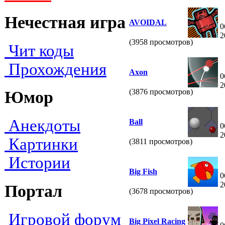
Нечестная игра
AVOIDAL
0
2
(3958 просмотров)
Чит коды
Прохождения
Axon
0
2
(3876 просмотров)
Юмор
Анекдоты
Ball
0
2
Картинки
(3811 просмотров)
Истории
Big Fish
0
2
Портал
(3678 просмотров)
Игровой форум
Big Pixel Racing