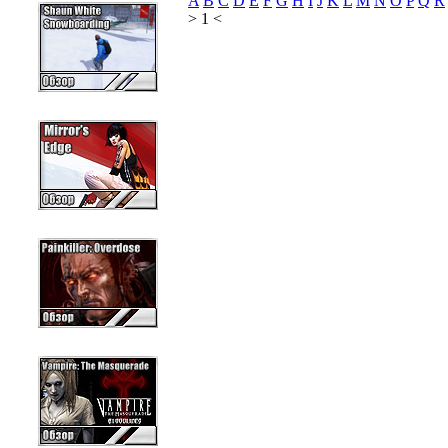
A
B
C
D
E
F
G
H
I
J
K
L
M
N
O
P
Q
R
> 1 <