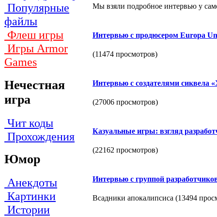
Популярные
Мы взяли подробное интервью у само
файлы
Флеш игры
Интервью с продюсером Europa Univ
Игры Armor
(11474 просмотров)
Games
Нечестная
Интервью с создателями сиквела «X
игра
(27006 просмотров)
Чит коды
Казуальные игры: взгляд разрабо
Прохождения
(22162 просмотров)
Юмор
Интервью c группой разработчико
Анекдоты
Картинки
Всадники апокалипсиса (13494 прос
Истории