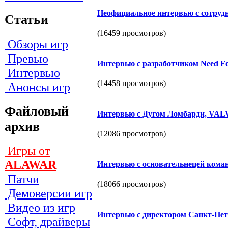
Неофициальное интервью с сотруд
Статьи
(16459 просмотров)
Обзоры игр
Превью
Интервью c разработчиком Need Fo
Интервью
(14458 просмотров)
Анонсы игр
Файловый
Интервью с Дугом Ломбарди, VAL
архив
(12086 просмотров)
Игры от
ALAWAR
Интервью с основательнецей коман
Патчи
(18066 просмотров)
Демоверсии игр
Видео из игр
Интервью с директором Санкт-Пет
Софт, драйверы