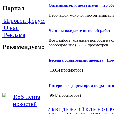
Оптимизатор и посетитель - что о
Портал
Небольшой монолог про оптимизаци
Игровой форум
О нас
Чего вы ожидаете от новой работы
Реклама
Все о работе: коварные вопросы на 
собеседование (32532 просмотров)
Рекомендуем:
Беседа с создателями проекта "Пр
(13954 просмотров)
Интервью с директором по развит
(9647 просмотров)
А
Б
В
Г
Д
Е
Ж
З
И
Й
К
Л
М
Н
О
П
Р