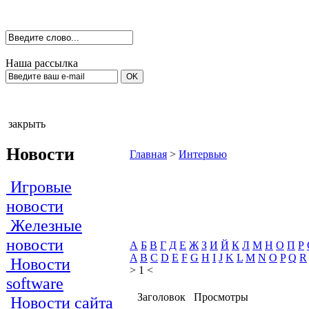
Наша рассылка
закрыть
Новости
Главная
>
Интервью
Игровые
новости
Железные
новости
А
Б
В
Г
Д
Е
Ж
З
И
Й
К
Л
М
Н
О
П
Р
A
B
C
D
E
F
G
H
I
J
K
L
M
N
O
P
Q
R
Новости
> 1 <
software
Заголовок
Просмотры
Новости сайта