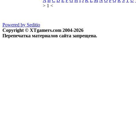
A
B
C
D
E
F
G
H
I
J
K
L
M
N
O
P
Q
R
S
T
U
> 1 <
Powered by Seditio
Copyright © XTgamers.com 2004-2026
Перепечатка материалов сайта запрещена.