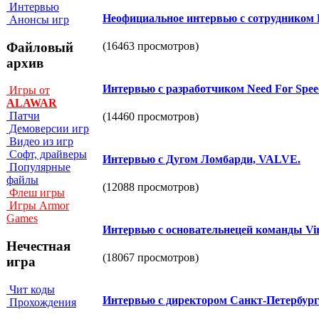
Интервью
Неофициальное интервью с сотрудником 
Анонсы игр
Файловый
(16463 просмотров)
архив
Интервью c разработчиком Need For Spee
Игры от
ALAWAR
Патчи
(14460 просмотров)
Демоверсии игр
Видео из игр
Софт, драйверы
Интервью с Дугом Ломбарди, VALVE.
Популярные
файлы
(12088 просмотров)
Флеш игры
Игры Armor
Games
Интервью с основательнецей команды Vir
Нечестная
(18067 просмотров)
игра
Чит коды
Интервью с директором Санкт-Петербург
Прохождения