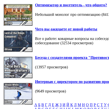
Оптимизатор и посетитель - что общего?
Небольшой монолог про оптимизацию (841
Чего вы ожидаете от новой работы
Все о работе: коварные вопросы на собесе
собеседование (32534 просмотров)
Беседа с создателями проекта "Противос
(13957 просмотров)
Интервью с директором по развитию про
(9649 просмотров)
А
Б
В
Г
Д
Е
Ж
З
И
Й
К
Л
М
Н
О
П
Р
С
Т
У