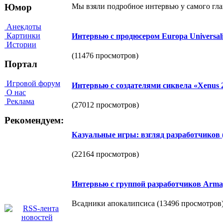
Мы взяли подробное интервью у самого гла
Юмор
Анекдоты
Картинки
Интервью с продюсером Europa Universalis
Истории
(11476 просмотров)
Портал
Игровой форум
Интервью с создателями сиквела «Xenus 2
О нас
Реклама
(27012 просмотров)
Рекомендуем:
Казуальные игры: взгляд разработчиков
(22164 просмотров)
Интервью c группой разработчиков Arma
Всадники апокалипсиса (13496 просмотров