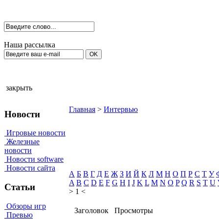
Наша рассылка
закрыть
Главная
>
Интервью
Новости
Игровые новости
Железные
новости
Новости software
Новости сайта
А
Б
В
Г
Д
Е
Ж
З
И
Й
К
Л
М
Н
О
П
Р
С
Т
У
A
B
C
D
E
F
G
H
I
J
K
L
M
N
O
P
Q
R
S
T
U
Статьи
> 1 <
Обзоры игр
Заголовок
Просмотры
Превью