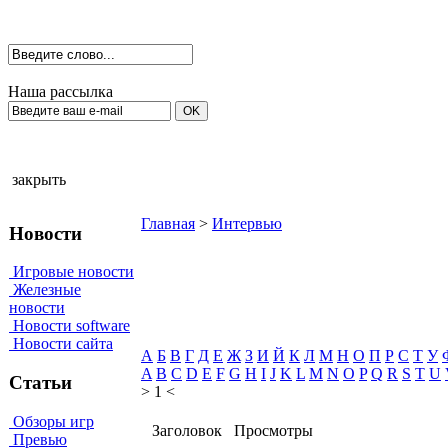
Наша рассылка
закрыть
Главная
>
Интервью
Новости
Игровые новости
Железные
новости
Новости software
Новости сайта
А
Б
В
Г
Д
Е
Ж
З
И
Й
К
Л
М
Н
О
П
Р
С
Т
У
A
B
C
D
E
F
G
H
I
J
K
L
M
N
O
P
Q
R
S
T
U
Статьи
> 1 <
Обзоры игр
Заголовок
Просмотры
Превью