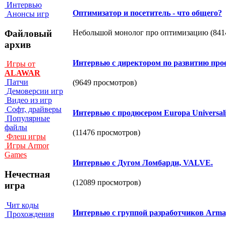
Интервью
Оптимизатор и посетитель - что общего?
Анонсы игр
Файловый
Небольшой монолог про оптимизацию (841
архив
Интервью с директором по развитию про
Игры от
ALAWAR
Патчи
(9649 просмотров)
Демоверсии игр
Видео из игр
Софт, драйверы
Интервью с продюсером Europa Universalis
Популярные
файлы
(11476 просмотров)
Флеш игры
Игры Armor
Games
Интервью с Дугом Ломбарди, VALVE.
Нечестная
(12089 просмотров)
игра
Чит коды
Интервью c группой разработчиков Arma
Прохождения