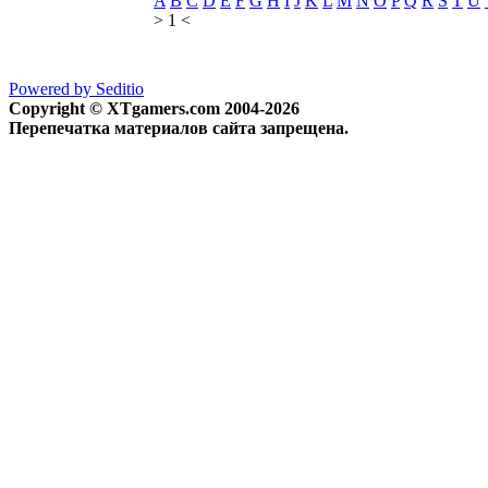
A
B
C
D
E
F
G
H
I
J
K
L
M
N
O
P
Q
R
S
T
U
> 1 <
Powered by Seditio
Copyright © XTgamers.com 2004-2026
Перепечатка материалов сайта запрещена.