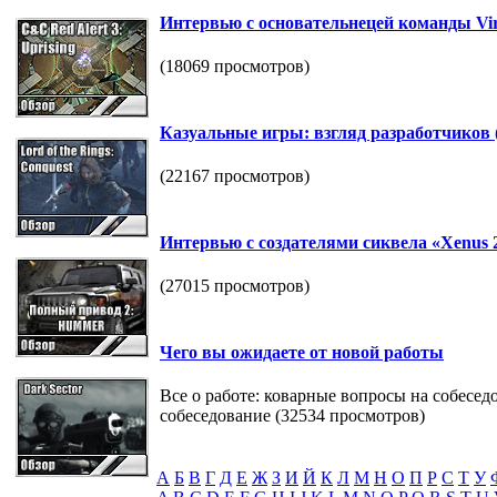
Интервью с основательнецей команды Vir
(18069 просмотров)
Казуальные игры: взгляд разработчиков
(22167 просмотров)
Интервью с создателями сиквела «Xenus 2
(27015 просмотров)
Чего вы ожидаете от новой работы
Все о работе: коварные вопросы на собесе
собеседование (32534 просмотров)
А
Б
В
Г
Д
Е
Ж
З
И
Й
К
Л
М
Н
О
П
Р
С
Т
У